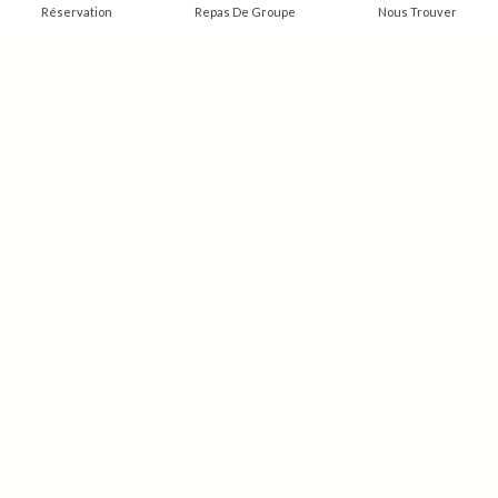
Réservation
Repas De Groupe
Nous Trouver
LE BELLA CIAO
RESTAURANT ALLAUCH
Toute l'équipe du restaurant
Bella Ciao
vous souhaite la bienvenue !
Réserver une table