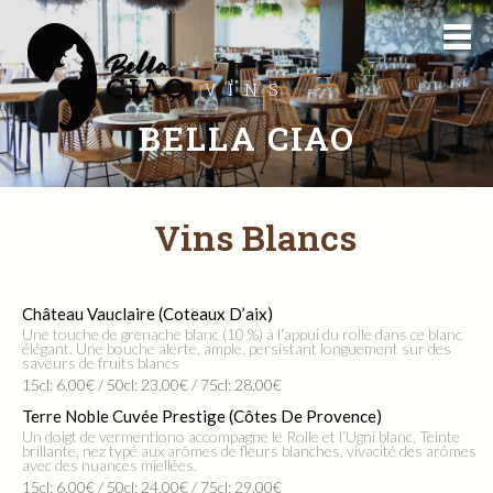
VINS
BELLA CIAO
Vins Blancs
Château Vauclaire (Coteaux D’aix)
Une touche de grenache blanc (10 %) à l'appui du rolle dans ce blanc
élégant. Une bouche alerte, ample, persistant longuement sur des
saveurs de fruits blancs
15cl: 6.00€ / 50cl: 23.00€ / 75cl: 28.00€
Terre Noble Cuvée Prestige (Côtes De Provence)
Un doigt de vermentiono accompagne le Rolle et l’Ugni blanc, Teinte
brillante, nez typé aux arômes de fleurs blanches, vivacité des arômes
avec des nuances miellées.
15cl: 6.00€ / 50cl: 24.00€ / 75cl: 29.00€