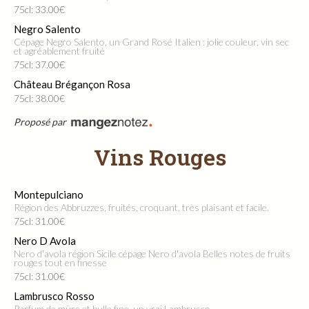
75cl: 33.00€
Negro Salento
Cépage Negro Salento, un Grand Rosé Italien : jolie couleur, vin sec
et agréablement fruité
75cl: 37.00€
Château Brégançon Rosa
75cl: 38.00€
Proposé par
Vins Rouges
Montepulciano
Région des Abbruzzes, fruités, croquant, très plaisant et facile.
75cl: 31.00€
Nero D Avola
Nero d'avola région Sicile cépage Nero d'avola Belles notes de fruits
rouges tout en finesse
75cl: 31.00€
Lambrusco Rosso
Parfum de müre et bulle fine, un vrai Lambrusco