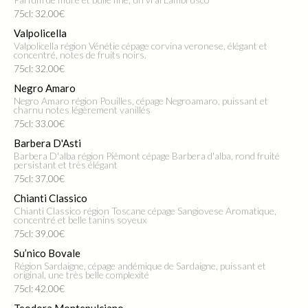
75cl: 32.00€
Valpolicella
Valpolicella région Vénétie cépage corvina veronese, élégant et
concentré, notes de fruits noirs.
75cl: 32.00€
Negro Amaro
Negro Amaro région Pouilles, cépage Negroamaro, puissant et
charnu notes légèrement vanillés
75cl: 33.00€
Barbera D'Asti
Barbera D'alba région Piémont cépage Barbera d'alba, rond fruité
persistant et très élégant
75cl: 37.00€
Chianti Classico
Chianti Classico région Toscane cépage Sangiovese Aromatique,
concentré et belle tanins soyeux
75cl: 39.00€
Su’nico Bovale
Région Sardaigne, cépage andémique de Sardaigne, puissant et
original, une très belle complexité
75cl: 42.00€
Teodora Montepulciano