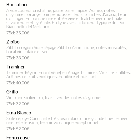
Boccalino
A vue couleur cristalline, jaune paille limpide. Au nez, notes
d'agrumes, orange, pamplemousse, fleurs blanches d'acacia, fleur
d'oranger. En bouche une entrée vive et fraîche avec une finale
savoureuse et agréable. En ligne avec la douceur typique du Doc
Bianchello del Metauro
75cl: 35.00€
Zibibo
Zibbibo région Sicile cépage Zibbibo Aromatique, notes muscatés,
floral vin solaire et sec
75cl: 33.00€
Traminer
Traminer Région Frioul Vénétie, cépage Traminer. Vin sans sulfites.
Arômes de fruits exotiques. Équilibré et puissant
75cl: 40.00€
Grillo
Vin blanc sicilien bio, frais avec des notes d'agrumes
75cl: 32.00€
Etna Blanco
Sicile cépage Carricante très beau blanc d'une grande finesse avec
une belle tension, terroir volcanique exceptionnel
75cl: 52.00€
Fontcreuse