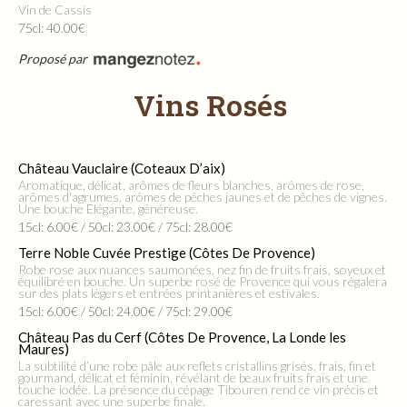
Vin de Cassis
75cl: 40.00€
Proposé par
Vins Rosés
Château Vauclaire (Coteaux D’aix)
Aromatique, délicat, arômes de fleurs blanches, arômes de rose,
arômes d'agrumes, arômes de pêches jaunes et de pêches de vignes.
Une bouche Elégante, généreuse.
15cl: 6.00€ / 50cl: 23.00€ / 75cl: 28.00€
Terre Noble Cuvée Prestige (Côtes De Provence)
Robe rose aux nuances saumonées, nez fin de fruits frais, soyeux et
équilibré en bouche. Un superbe rosé de Provence qui vous régalera
sur des plats légers et entrées printanières et estivales.
15cl: 6.00€ / 50cl: 24.00€ / 75cl: 29.00€
Château Pas du Cerf (Côtes De Provence, La Londe les
Maures)
La subtilité d’une robe pâle aux reflets cristallins grisés, frais, fin et
gourmand, délicat et féminin, révélant de beaux fruits frais et une
touche iodée. La présence du cépage Tibouren rend ce vin précis et
caressant avec une superbe finale.