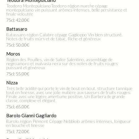
Teodoro MontepulcianoTeodoro région marche cépage
montepulciano vin puissant arômes intenses, belle persistance et
finale veloutée
75cl: 42.00€
Battasaro
Batassaro région Calabre cépage Gaglioppo Vin bien structuré.
Notes de fruits mûrs et de tabac. Riche et généreux
75cl: 50.00€
Moros
Région des Pouilles, vin de Salice Salentino, assemblage de
negroamoro et malvasia nera sur des notes de fruits rouges
puissant et généreux
75cl: 55.00€
Nizza
Très belle acidité qui porte le vin de bout en bout, structure tannique
tout en finesse, avec une jolie matière aux saveurs de fruits rouges.
Finale avec une légère amertume positive. Un Barbera de grande
classe, complexe et élégant.
75cl: 65.00€
Barolo Gianni Gagliardo
Barolo région Piémont Cépage Nebbiolo arômes intenses, longueur
en bouche et finesse
75cl: 72.00€