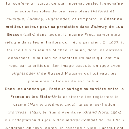
lui confère un statut de star internationale. Il enchaîne
ensuite les rôles de premiers plans (
Paroles et
musique, Subway, Highlander
) et remporte le
César du
meilleur acteur pour sa prestation dans
Subway
de Luc
Besson
(1985) dans lequel il incarne Fred, cambrioleur
réfugié dans les entrailles du métro parisien. En 1987, il
tourne Le Sicilien de Michael Cimino, dont les entrées
dépassent le million de spectateurs mais qui est mal
reçu par la critique. Son image bascule en 1990 avec
Highlander II
de Russell Mulcahy qui lui vaut les
premières critiques de son public.
Dans les années 90, l'acteur partage sa carrière entre la
France et les Etats-Unis
et alterne les registres; le
drame (
Max et Jérémie
, 1992), la science-fiction
(
Fortress
, 1993), le film d'Aventure (
Grand Nord
, 1995)
ou l'adaptation du jeu vidéo
Mortal Kombat
de Paul W.S
Anderson en 1995. Après un passage à vide, l'acteur est