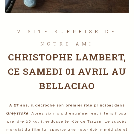
VISITE SURPRISE DE
NOTRE AMI
CHRISTOPHE LAMBERT,
CE SAMEDI 01 AVRIL AU
BELLACIAO
A 27 ans, il décroche son premier rôle principal dans
Greystoke
. Après six mois d'entraînement intensif pour
prendre 26 kg, il endosse le rôle de Tarzan. Le succès
mondial du film lui apporte une notoriété immédiate et